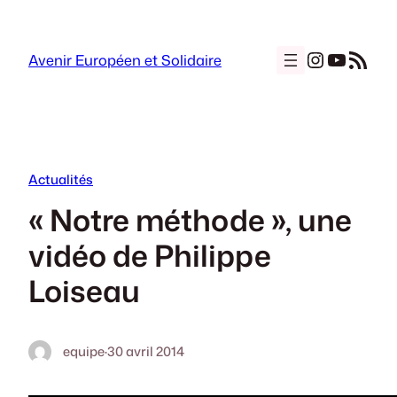
Aller
au
Instagra
YouTu
Flux RSS
contenu
Avenir Européen et Solidaire
Actualités
« Notre méthode », une
vidéo de Philippe
Loiseau
equipe
·
30 avril 2014