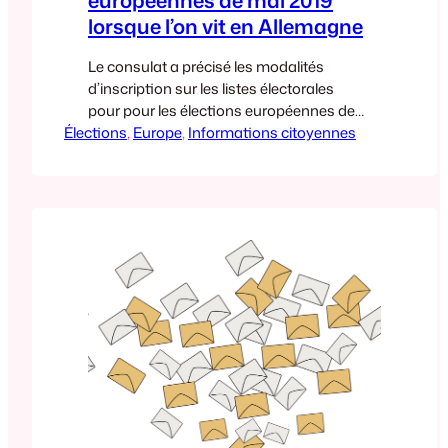
européennes de mai 2019
lorsque l’on vit en Allemagne
Le consulat a précisé les modalités
d’inscription sur les listes électorales
pour pour les élections européennes de
Élections
mai 2019. Vous pouvez lire ces
, 
Europe
, 
Informations citoyennes
informations sur le site du consulat. En
tant que citoyen français en Allemagne,
vous pouvez vous inscrire pour voter pour
les élections européennes soit sur la liste
électorale française, soit sur la liste
électorale…