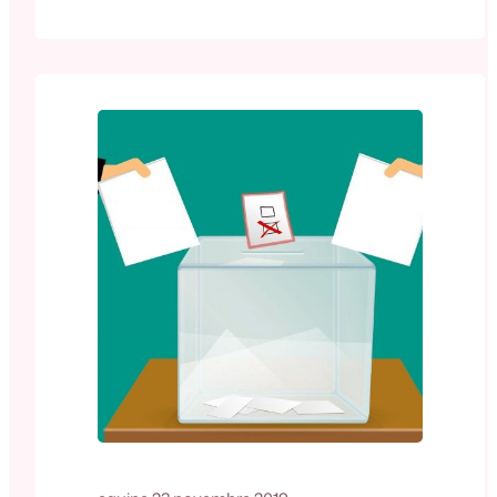
du processus de vote pourront consulter la
foire aux questions disponible sur la
rubrique « Vote par internet » du site France
Diplomatie
(https://www.diplomatie.gouv.fr/fr/services-
aux-francais/voter-a-l-etranger/foire-aux-
questions/ Cette FAQ est également
accessible…