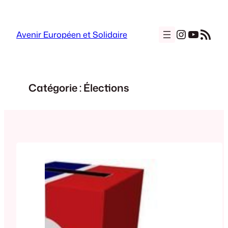
Aller
au
Instagra
YouTu
Flux RSS
contenu
Avenir Européen et Solidaire
Catégorie :
Élections