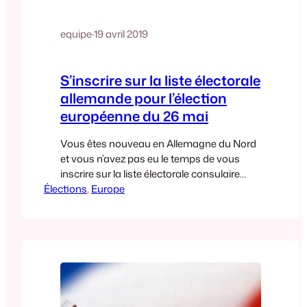
equipe
·
19 avril 2019
S’inscrire sur la liste électorale
allemande pour l’élection
européenne du 26 mai
Vous êtes nouveau en Allemagne du Nord
et vous n’avez pas eu le temps de vous
inscrire sur la liste électorale consulaire
Élections
avant le 31 mars ? Vous pouvez encore
, 
Europe
voter le 26 mai prochain pour élire vos
représentants au Parlement Européen en
vous inscrivant sur la liste électorale
allemande au plus tard le 5…