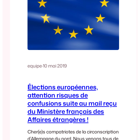
equipe
·
10 mai 2019
Élections européennes,
attention risques de
confusions suite au mail reçu
du Ministère français des
Affaires étrangères !
Cher(e)s compatriotes de la circonscription
d’Allemagne du nord, Nous venons tous de