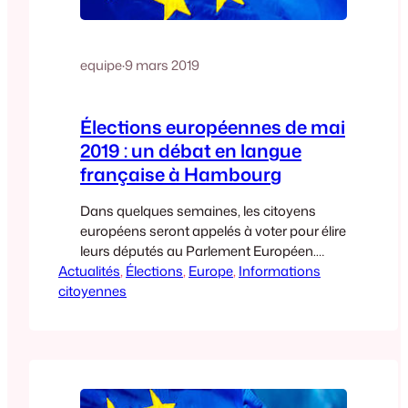
equipe
·
9 mars 2019
Élections européennes de mai
2019 : un débat en langue
française à Hambourg
Dans quelques semaines, les citoyens
européens seront appelés à voter pour élire
leurs députés au Parlement Européen.
Actualités
C’est un moment important de la vie
, 
Élections
, 
Europe
, 
Informations
citoyennes
citoyenne et démocratique. Pour répondre
aux nombreuses questions autour de
cette élection et contribuer à l’animation du
débat dans l’espace public autour du
thème européen, malheureusement assez
absent du Grand Débat…