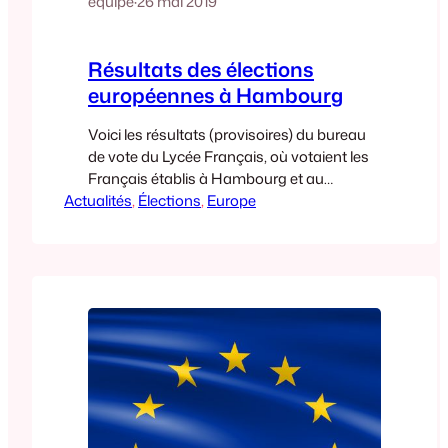
equipe
·
26 mai 2019
Résultats des élections
européennes à Hambourg
Voici les résultats (provisoires) du bureau
de vote du Lycée Français, où votaient les
Français établis à Hambourg et au
Actualités
Schleswig-Holstein. Les résultats définitifs
, 
Élections
, 
Europe
seront rendus publics sur le site de
l’Ambassade et à l’Institut Français de
Hambourg. La participation est beaucoup
plus importante qu’en 2014, ce dont on
peut se féliciter : 25,6% contre…