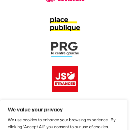
We value your privacy
We use cookies to enhance your browsing experience . By
© 2026 • Avenir Européen et Solidaire
clicking "Accept All", you consent to our use of cookies.