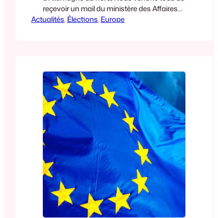
reçevoir un mail du ministère des Affaires
Actualités
étrangères nous encourageant à nous
, 
Élections
, 
Europe
présenter dans les bureaux de vote
consulaires pour les élections
européennes alors que la plupart d’entre
nous sont inscrits et voteront « chez les
Allemands ». Cette communication du
MEAE ne distingue pas…