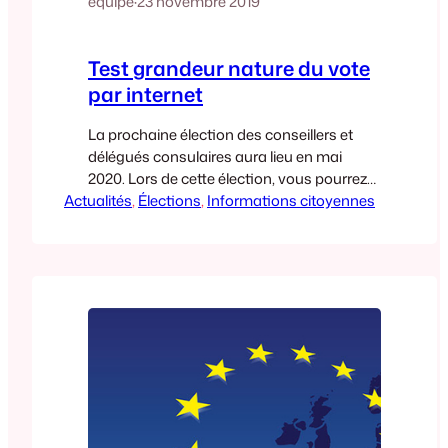
equipe
·
23 novembre 2019
Test grandeur nature du vote
par internet
La prochaine élection des conseillers et
délégués consulaires aura lieu en mai
2020. Lors de cette élection, vous pourrez
Actualités
(sous réserve de confirmation) voter par
, 
Élections
, 
Informations citoyennes
Internet. Pour préparer cette échéance, le
Ministère organise depuis jeudi et jusqu’à
dimanche soir un test grandeur nature du
vote par internet auquel j’ai participé. J’ai pu
voter sans aucune…