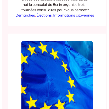
mai, le consulat de Berlin organise trois
tournées consulaires pour vous permettre
Démarches
d’établir une procuration de vote si vous
, 
Élections
, 
Informations citoyennes
souhaitez voter pour les listes françaises
dans un des bureaux de vote décentralisés
de Hambourg (pour Kiel), Hanovre et
Brême. Ces tournées consulaires auront
lieu dans les villes et…