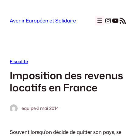
Aller
au
Instagra
YouTu
Flux RSS
contenu
Avenir Européen et Solidaire
Fiscalité
Imposition des revenus
locatifs en France
equipe
·
2 mai 2014
Souvent lorsqu’on décide de quitter son pays, se