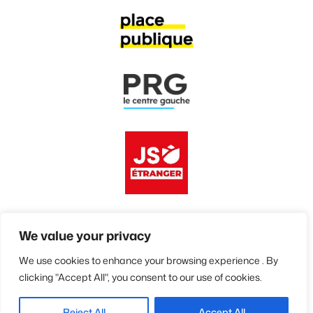
We value your privacy
We use cookies to enhance your browsing experience . By
© 2026 • Avenir Européen et Solidaire
clicking "Accept All", you consent to our use of cookies.
Reject All
Accept All