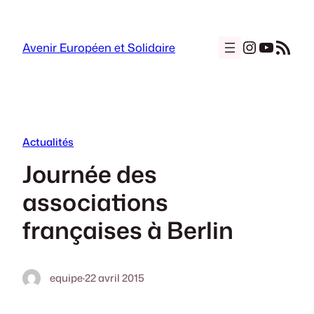
Aller
au
Instagra
YouTu
Flux RSS
contenu
Avenir Européen et Solidaire
Actualités
Journée des
associations
françaises à Berlin
equipe
·
22 avril 2015