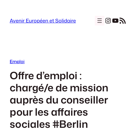
Aller
au
Instagra
YouTu
Flux RSS
contenu
Avenir Européen et Solidaire
Emploi
Offre d’emploi :
chargé/e de mission
auprès du conseiller
pour les affaires
sociales #Berlin