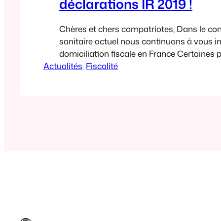
déclarations IR 2019 !
Chères et chers compatriotes, Dans le con
sanitaire actuel nous continuons à vous inf
domiciliation fiscale en France Certaines
Actualités
ayant leur résidence habituelle à l’étrange
, 
Fiscalité
retrouvées dernièrement confinées sur le te
français. Suite aux prolongations du conf
certains d’entre vous se sont inquiétés d
possibles de leur…