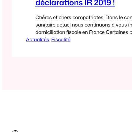
déclarations IR 2019 !
Chères et chers compatriotes, Dans le con
sanitaire actuel nous continuons à vous inf
domiciliation fiscale en France Certaines
Actualités
ayant leur résidence habituelle à l’étrange
, 
Fiscalité
retrouvées dernièrement confinées sur le te
français. Suite aux prolongations du conf
certains d’entre vous se sont inquiétés d
possibles de leur…