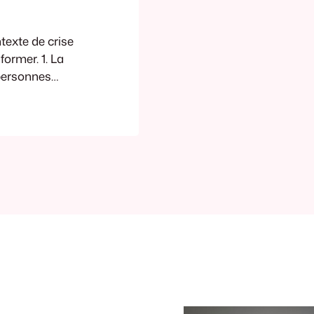
texte de crise
ormer. 1. La
 personnes
r se sont
rritoire
inement,
es conséquences