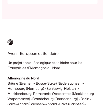
bilinguisme. Ainsi par exemple, quatre
écoles primaires franco-allemandes
assurent-elles un enseignement
bilingue pour de nombreux enfants
francophones et germanophones, au-
delà du cadre franco-allemand stricto
sensu. Son…
Instagram
Avenir Européen et Solidaire
Un projet social-écologique et solidaire pour les
Français•es d’Allemagne du Nord.
Allemagne du Nord
Brême (Bremen) • Basse-Saxe (Niedersachsen) •
Hambourg (Hamburg) • Schleswig-Holstein •
Mecklembourg-Poméranie-Occidentale (Mecklenburg-
Vorpommern) • Brandebourg (Brandenburg) • Berlin •
Saxe-Anhalt (Sachsen-Anhalt) • Saxe (Sachsen) •