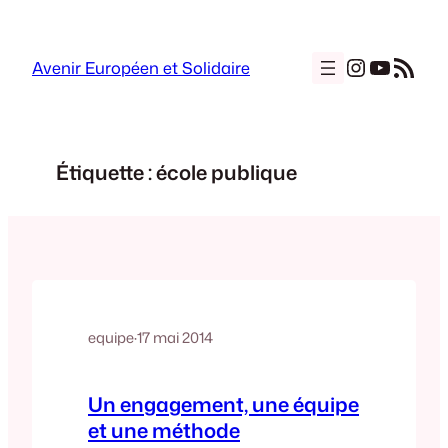
Aller
au
Instagra
YouTu
Flux RSS
contenu
Avenir Européen et Solidaire
Étiquette :
école publique
equipe
·
17 mai 2014
Un engagement, une équipe
et une méthode