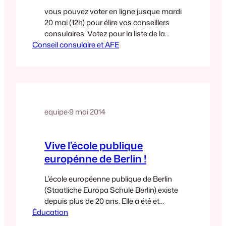
vous pouvez voter en ligne jusque mardi
20 mai (12h) pour élire vos conseillers
consulaires. Votez pour la liste de la
Conseil consulaire et AFE
gauche et de l’écologie ! Nos colistiers
défendent durablement, chacun avec
leurs moyens d’action, les valeurs de
solidarité et de l’écologie au niveau local
et sur la scène européenne. Votez
contre une politique de…
equipe
·
9 mai 2014
Vive l’école publique
europénne de Berlin !
L’école européenne publique de Berlin
(Staatliche Europa Schule Berlin) existe
depuis plus de 20 ans. Elle a été et
Éducation
demeure une initiative parentale et
pédagogique exemplaire au service du